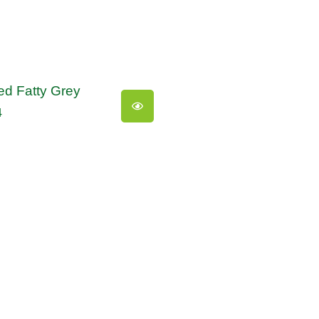
red Fatty Grey
4