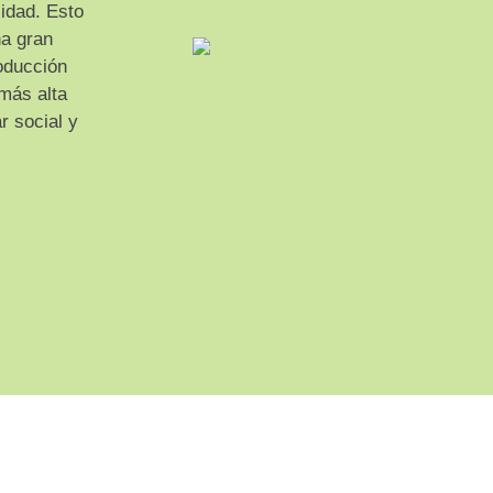
lidad. Esto
na gran
oducción
más alta
r social y